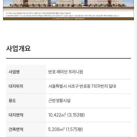
사업개요
사업명
반포 래미안 트리니원
대지위치
서울특별시 서초구 반포동 1109번지 일대
용도
근린생활시설
대지면적
10,422㎡ (3,153평)
건축면적
5,208㎡ (1,575평)