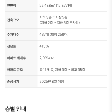
연면적
52,488㎡ (15,877평)
지하 3층 ~ 지상 5층
건축규모
(지하 2층 ~ 지하 3층 주차장)
주차대수
437대 (법정 268대)
전용률
41.5%
아파트 세대수
2,091세대
아파트 규모
총 17개 동, 지하 3층 ~ 최고 35층
준공시기
2026년 8월 예정
층별 안내